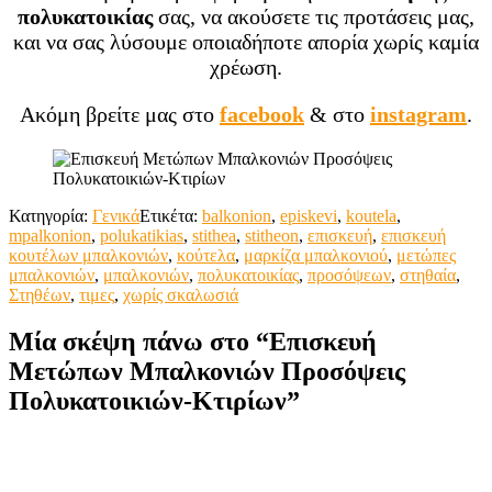
πολυκατοικίας
σας, να ακούσετε τις προτάσεις μας,
και να σας λύσουμε οποιαδήποτε απορία χωρίς καμία
χρέωση.
Aκόμη βρείτε μας στο
facebook
& στο
instagram
.
Κατηγορία:
Γενικά
Ετικέτα:
balkonion
,
episkevi
,
koutela
,
mpalkonion
,
polukatikias
,
stithea
,
stitheon
,
επισκευή
,
επισκευή
κουτέλων μπαλκονιών
,
κούτελα
,
μαρκίζα μπαλκονιού
,
μετώπες
μπαλκονιών
,
μπαλκονιών
,
πολυκατοικίας
,
προσόψεων
,
στηθαία
,
Στηθέων
,
τιμες
,
χωρίς σκαλωσιά
Μία σκέψη πάνω στο “
Επισκευή
Μετώπων Μπαλκονιών Προσόψεις
Πολυκατοικιών-Κτιρίων
”