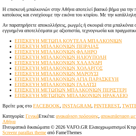
Η επισκευή μπαλκονιών στην Αθήνα αποτελεί βασικό βήμα για την 
κατοίκους και ενισχύουμε την εικόνα του κτιρίου. Με την κατάλληλ
Αν παρατηρήσετε αποκολλήσεις, ρωγμές ή σκουριά στα μπαλκόνια σ
εγγυημένα αποτελέσματα με αξιοπιστία, τεχνογνωσία και πραγματικό
ΕΠΙΣΚΕΥΗ ΜΕΤΩΠΑ ΚΟΥΤΕΛΑ ΜΠΑΛΚΟΝΙΩΝ
ΕΠΙΣΚΕΥΗ ΜΠΑΛΚΟΝΙΩΝ ΠΕΙΡΑΙΑΣ
ΕΠΙΣΚΕΥΗ ΜΠΑΛΚΟΝΙΩΝ ΦΑΛΗΡΟ
ΕΠΙΣΚΕΥΗ ΜΠΑΛΚΟΝΙΩΝ ΗΛΙΟΥΠΟΛΗ
ΕΠΙΣΚΕΥΗ ΜΠΑΛΚΟΝΙΩΝ ΧΑΛΑΝΔΡΙ
ΕΠΙΣΚΕΥΗ ΜΠΑΛΚΟΝΙΩΝ ΧΟΛΑΡΓΟΣ
ΕΠΙΣΚΕΥΗ ΜΠΑΛΚΟΝΙΩΝ ΜΑΡΟΥΣΙ
ΕΠΙΣΚΕΥΗ ΜΠΑΛΚΟΝΙΩΝ ΑΓΙΑ ΠΑΡΑΣΚΕΥΗ
ΕΠΙΣΚΕΥΗ ΜΠΑΛΚΟΝΙΩΝ ΓΑΛΑΤΣΙ
ΕΠΙΣΚΕΥΗ ΜΕΤΩΠΩΝ ΜΠΑΛΚΟΝΙΩΝ ΠΕΡΙΣΤΕΡΙ
ΕΠΙΣΚΕΥΗ ΜΕΤΩΠΩΝ ΜΠΑΛΚΟΝΙΩΝ ΗΡΑΚΛΕΙΟ
Βρείτε μας στο
FACEBOOK
,
INSTAGRAM
,
PINTEREST
,
TWIT
Κατηγορία:
Γενικά
Ετικέτα:
ανακαίνιση πρόσοψης
,
αποκατάσταση μ
Αθήνα
Πνευματικά δικαιώματα © 2026 VAFO.GR Ελαιοχρωματισμοί Κτιρί
Screenr parallax theme
από FameThemes