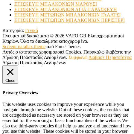
ΕΠΙΣΚΕΥΗ ΜΠΑΛΚΟΝΙΩΝ ΜΑΡΟΥΣΙ
ΕΠΙΣΚΕΥΗ ΜΠΑΛΚΟΝΙΩΝ ΑΓΙΑ ΠΑΡΑΣΚΕΥΗ
ΕΠΙΣΚΕΥΗ ΜΕΤΩΠΩΝ ΜΠΑΛΚΟΝΙΩΝ ΓΑΛΑΤΣΙ
ΕΠΙΣΚΕΥΗ ΜΕΤΩΠΩΝ ΜΠΑΛΚΟΝΙΩΝ ΠΕΡΙΣΤΕΡΙ
Κατηγορία:
Γενικά
Πνευματικά δικαιώματα © 2026 VAFO.GR Ελαιοχρωματισμοί
Κτιρίων. Όλα τα δικαιώματα κατοχυρωμένα.
Screenr parallax theme
από FameThemes
Αυτός ο ιστότοπος χρησιμοποιεί Cookies. Παρακαλώ διαβάστε την
Δήλωση Προστασίας Δεδομένων.
Συμφωνώ
Διάβασε Περισσότερα
Δήλωση Προστασίας Δεδομένων
Close
Privacy Overview
This website uses cookies to improve your experience while you
navigate through the website. Out of these cookies, the cookies that
are categorized as necessary are stored on your browser as they are
essential for the working of basic functionalities of the website. We
also use third-party cookies that help us analyze and understand how
you use this website. These cookies will be stored in your browser